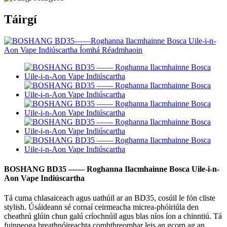
Táirgí
BOSHANG BD35 —— Roghanna Ilacmhainne Bosca Uile-i-n-
Aon Vape Indiúscartha
Tá cuma chlasaiceach agus uathúil ar an BD35, cosúil le fón cliste
stylish. Úsáideann sé cornaí ceirmeacha micrea-phóiriúla den
cheathrú glúin chun galú críochnúil agus blas níos íon a chinntiú. Tá
fuinneoga breathnóireachta comhthreomhar leis an gcorp ag an