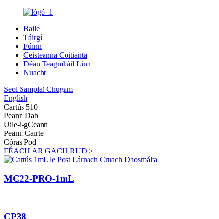
Baile
Táirgí
Fúinn
Ceisteanna Coitianta
Déan Teagmháil Linn
Nuacht
Seol Samplaí Chugam
English
Cartús 510
Peann Dab
Uile-i-gCeann
Peann Cairte
Córas Pod
FÉACH AR GACH RUD >
MC22-PRO-1mL
CP38