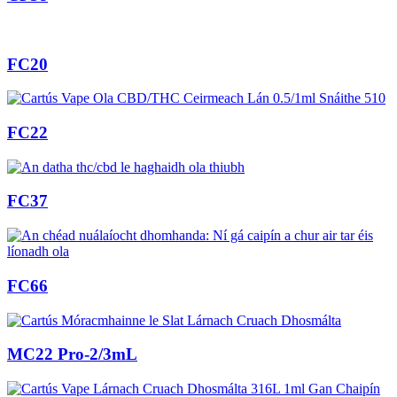
FC20
FC22
FC37
FC66
MC22 Pro-2/3mL