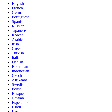
English
French
German
Portuguese
Spanish
Russian
Japanese
Korean
Arabic
Irish
Greek
Turkish
Italian
Danish
Romanian
Indonesian
Czech
Afrikaans
Swedish
Polish
Basque
Catalan
Esperanto
Hindi
Lao