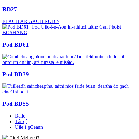
BD27
FÉACH AR GACH RUD >
Pod BD61
Pod BD39
Pod BD55
Baile
Táirgí
Uile-i-gCeann