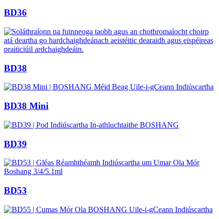
BD36
BD38
BD38 Mini
BD39
BD53