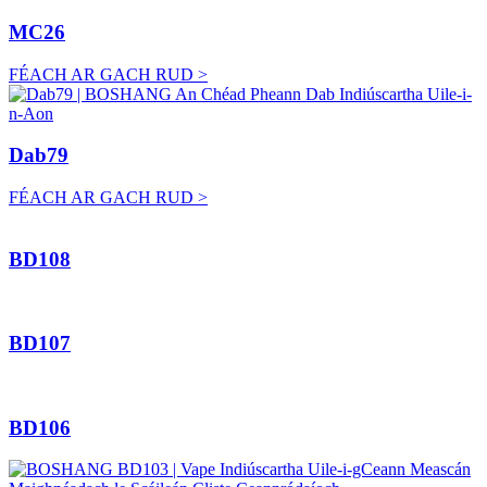
MC26
FÉACH AR GACH RUD >
Dab79
FÉACH AR GACH RUD >
BD108
BD107
BD106