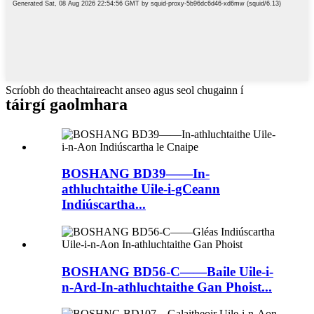
Scríobh do theachtaireacht anseo agus seol chugainn í
táirgí gaolmhara
BOSHANG BD39——In-
athluchtaithe Uile-i-gCeann
Indiúscartha...
BOSHANG BD56-C——Baile Uile-i-
n-Ard-In-athluchtaithe Gan Phoist...