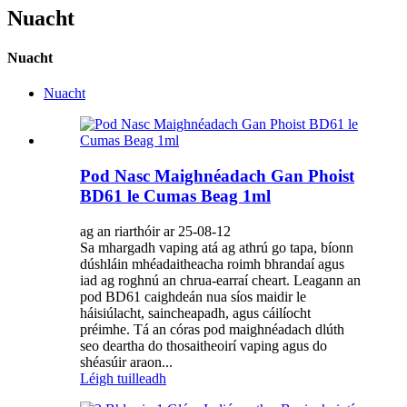
Nuacht
Nuacht
Nuacht
Pod Nasc Maighnéadach Gan Phoist
BD61 le Cumas Beag 1ml
ag an riarthóir ar 25-08-12
Sa mhargadh vaping atá ag athrú go tapa, bíonn
dúshláin mhéadaitheacha roimh bhrandaí agus
iad ag roghnú an chrua-earraí cheart. Leagann an
pod BD61 caighdeán nua síos maidir le
háisiúlacht, saincheapadh, agus cáilíocht
préimhe. Tá an córas pod maighnéadach dlúth
seo deartha do thosaitheoirí vaping agus do
shéasúir araon...
Léigh tuilleadh