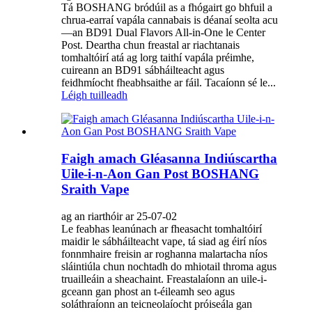
Tá BOSHANG bródúil as a fhógairt go bhfuil a
chrua-earraí vapála cannabais is déanaí seolta acu
—an BD91 Dual Flavors All-in-One le Center
Post. Deartha chun freastal ar riachtanais
tomhaltóirí atá ag lorg taithí vapála préimhe,
cuireann an BD91 sábháilteacht agus
feidhmíocht fheabhsaithe ar fáil. Tacaíonn sé le...
Léigh tuilleadh
Faigh amach Gléasanna Indiúscartha
Uile-i-n-Aon Gan Post BOSHANG
Sraith Vape
ag an riarthóir ar 25-07-02
Le feabhas leanúnach ar fheasacht tomhaltóirí
maidir le sábháilteacht vape, tá siad ag éirí níos
fonnmhaire freisin ar roghanna malartacha níos
sláintiúla chun nochtadh do mhiotail throma agus
truailleáin a sheachaint. Freastalaíonn an uile-i-
gceann gan phost an t-éileamh seo agus
soláthraíonn an teicneolaíocht próiseála gan