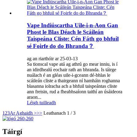
Vape Indiúscartha Uile-i-n-Aon Gan
Phost le Blas Déach le Scáileán
Taispeána Cliste: Cén Fáth go bhfuil
sé Foirfe do do Bhranda？
ag an riarthóir ar 25-03-13
Sa tionscal vape atá ag athrú go mear inniu, is í
an idirdhealú eochair rath an bhranda. Is táirge
nuálach é an gléas uile-i-gceann dé-bhlas le
scáileán cliste a thairgeann ní hamháin roghanna
blasanna iolracha ach a bhfuil taispeántas cliste
ann freisin, rud a fheabhsaíonn taithí an úsáideora
araon...
Léigh tuilleadh
1
2
3
Ar Aghaidh >
>>
Leathanach 1 / 3
Táirgí