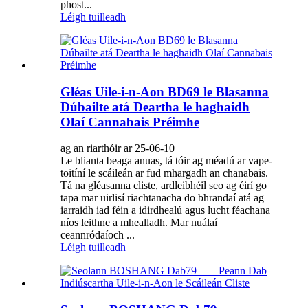
phost...
Léigh tuilleadh
Gléas Uile-i-n-Aon BD69 le Blasanna
Dúbailte atá Deartha le haghaidh
Olaí Cannabais Préimhe
ag an riarthóir ar 25-06-10
Le blianta beaga anuas, tá tóir ag méadú ar vape-
toitíní le scáileán ar fud mhargadh an chanabais.
Tá na gléasanna cliste, ardleibhéil seo ag éirí go
tapa mar uirlisí riachtanacha do bhrandaí atá ag
iarraidh iad féin a idirdhealú agus lucht féachana
níos leithne a mhealladh. Mar nuálaí
ceannródaíoch ...
Léigh tuilleadh