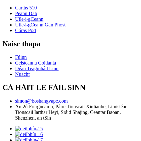
Cartús 510
Peann Dab
Uile-i-gCeann
Uile-i-gCeann Gan Phost
Córas Pod
Naisc thapa
Fúinn
Ceisteanna Coitianta
Déan Teagmháil Linn
Nuacht
CÁ HÁIT LE FÁIL SINN
simon@boshangvape.com
An 2ú Foirgneamh, Páirc Tionscail Xinlianhe, Limistéar
Tionscail Iarthar Heyi, Sráid Shajing, Ceantar Baoan,
Shenzhen, an tSín