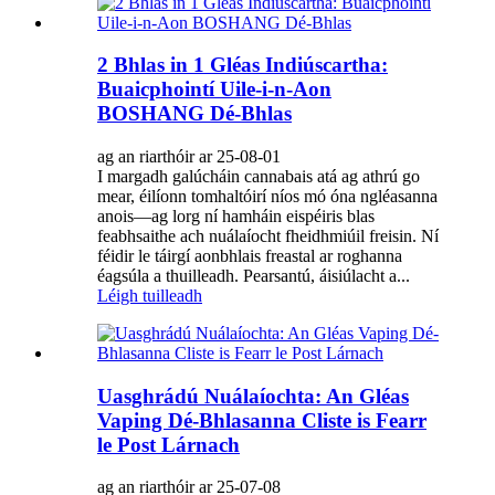
2 Bhlas in 1 Gléas Indiúscartha:
Buaicphointí Uile-i-n-Aon
BOSHANG Dé-Bhlas
ag an riarthóir ar 25-08-01
I margadh galúcháin cannabais atá ag athrú go
mear, éilíonn tomhaltóirí níos mó óna ngléasanna
anois—ag lorg ní hamháin eispéiris blas
feabhsaithe ach nuálaíocht fheidhmiúil freisin. Ní
féidir le táirgí aonbhlais freastal ar roghanna
éagsúla a thuilleadh. Pearsantú, áisiúlacht a...
Léigh tuilleadh
Uasghrádú Nuálaíochta: An Gléas
Vaping Dé-Bhlasanna Cliste is Fearr
le Post Lárnach
ag an riarthóir ar 25-07-08