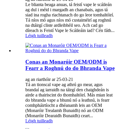
Le blianta beaga anuas, tá feistí vape le scáileán
ag dul i méid i margadh an chanabais, agus tá
siad ina rogha riachtanach do go leor tomhaltóirí.
Tá níos mó agus níos mó custaiméirí ag roghnú
na dtáirgí cliste ardleibhéil seo. Ach cad go
díreach is Feistí Vape le Scáileáin iad? Cén fáth...
Léigh tuilleadh
Conas an Monaróir OEM/ODM is
Fearr a Roghnú do do Bhranda Vape
ag an riarthóir ar 25-03-21
Tá an tionscal vape ag athrú go mear, agus
brandaí ag iarraidh na táirgí den chaighdeán is
airde a thairiscint do thomhaltóirí. Más mian leat
do bhranda vape a bhunú nó a leathnú, is fearr
comhpháirtíocht a dhéanamh leis an OEM
(Monaróir Trealamh Bunaidh) nó an ODM
(Monaróir Dearaidh Bunaidh) ceart...
Léigh tuilleadh