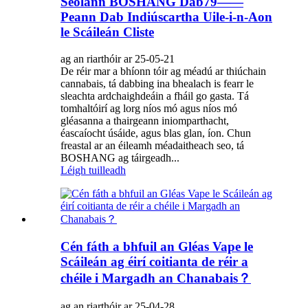
Seolann BOSHANG Dab79——
Peann Dab Indiúscartha Uile-i-n-Aon
le Scáileán Cliste
ag an riarthóir ar 25-05-21
De réir mar a bhíonn tóir ag méadú ar thiúchain
cannabais, tá dabbing ina bhealach is fearr le
sleachta ardchaighdeáin a fháil go gasta. Tá
tomhaltóirí ag lorg níos mó agus níos mó
gléasanna a thairgeann iniomparthacht,
éascaíocht úsáide, agus blas glan, íon. Chun
freastal ar an éileamh méadaitheach seo, tá
BOSHANG ag táirgeadh...
Léigh tuilleadh
Cén fáth a bhfuil an Gléas Vape le
Scáileán ag éirí coitianta de réir a
chéile i Margadh an Chanabais？
ag an riarthóir ar 25-04-28