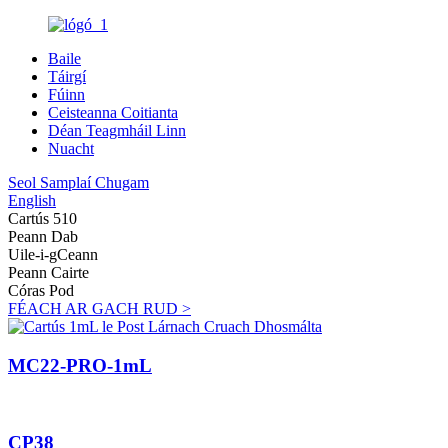
Baile
Táirgí
Fúinn
Ceisteanna Coitianta
Déan Teagmháil Linn
Nuacht
Seol Samplaí Chugam
English
Cartús 510
Peann Dab
Uile-i-gCeann
Peann Cairte
Córas Pod
FÉACH AR GACH RUD >
MC22-PRO-1mL
CP38